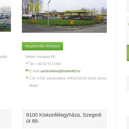
Megjelenítés térképen
gálás
Tanker Hungary Kft.
Tel: +36 62 572-066
E-mail:
sandorfalva@tankerkft.hu
Cím: 6762 Sándorfalva, HRSZ 02/19 Szent János
Major
6100 Kiskunfélegyháza, Szegedi
út 89.