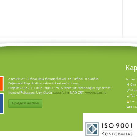
Kap
A projekt az Európai Unió támogatásával, az Európai Regionális
Tanker 
Fejlesztési Alap társfinanszírózásával valósult meg.
Cím:
Projekt: GOP-2.1.1-09/a-2009-1275 „A tanker kft technológiai fejlesztése”
Mobi
Nemzeti Fejlesztési Ügynökség
www.nfu.hu
MAG ZRT.
www.magzrt.hu
Tel:
Fax:
A pályázat részletei
E-ma