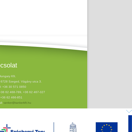
csolat
Hungary Kft.
 6728 Szeged, Vágány utca 3.
l: +36 30 571 0850
 +36 62 468-789, +36 62 467-327
 +36 62 466-851
il:
tanker@tankerkft.hu