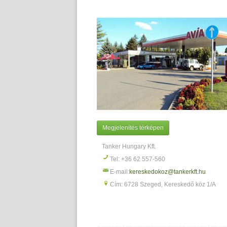
Megjelenítés térképen
Tanker Hungary Kft.
Tel: +36 62 557-560
E-mail:
kereskedokoz@tankerkft.hu
Cím: 6728 Szeged, Kereskedő köz 1/A