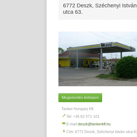
6772 Deszk, Széchenyi István
utca 63.
Megjelenítés térképen
Tanker Hungary Kft.
Tel: +36 62 571-101
E-mail:
deszk@tankerkft.hu
Cím: 6772 Deszk, Széchenyi István utca 6