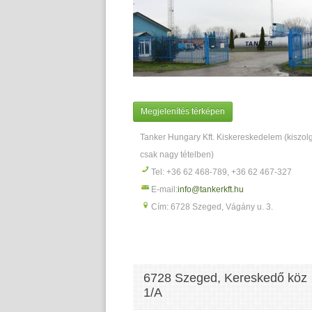
Megjelenítés térképen
Tanker Hungary Kft. Kiskereskedelem (kiszol
csak nagy tételben)
Tel: +36 62 468-789, +36 62 467-327
E-mail:
info@tankerkft.hu
Cím: 6728 Szeged, Vágány u. 3.
6728 Szeged, Kereskedő köz
1/A