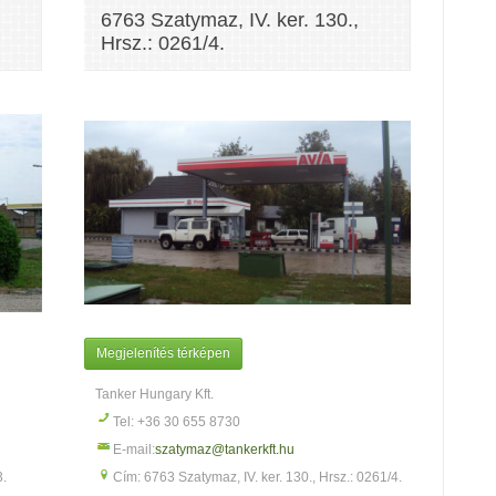
6763 Szatymaz, IV. ker. 130.,
Hrsz.: 0261/4.
Megjelenítés térképen
Tanker Hungary Kft.
Tel: +36 30 655 8730
E-mail:
szatymaz@tankerkft.hu
3.
Cím: 6763 Szatymaz, IV. ker. 130., Hrsz.: 0261/4.