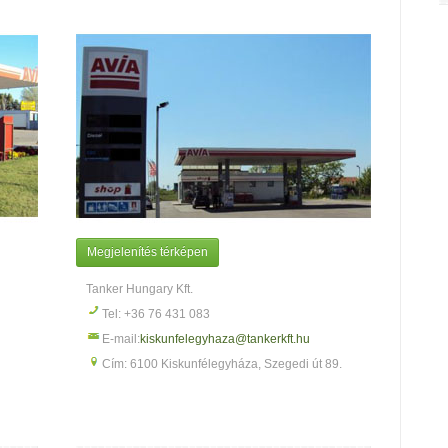
Megjelenítés térképen
Tanker Hungary Kft.
Tel: +36 76 431 083
E-mail:
kiskunfelegyhaza@tankerkft.hu
Cím: 6100 Kiskunfélegyháza, Szegedi út 89.