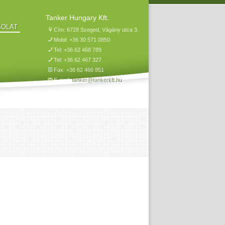
Tanker Hungary Kft.
SOLAT
Cím: 6728 Szeged, Vágány utca 3.
Mobil: +36 30 571 0850
Tel: +36 62 468 789
Tel: +36 62 467 327
Fax: +36 62 466 851
E-mail:
tanker@tankerkft.hu