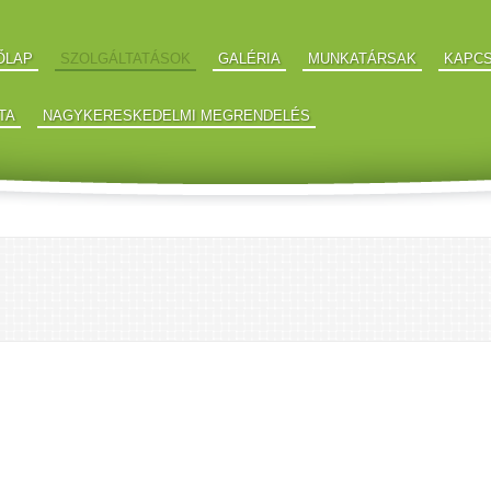
ŐLAP
SZOLGÁLTATÁSOK
GALÉRIA
MUNKATÁRSAK
KAPC
TA
NAGYKERESKEDELMI MEGRENDELÉS