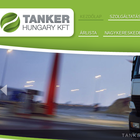
KEZDŐLAP
SZOLGÁLTATÁ
ÁRLISTA
NAGYKERESKED
TANKE