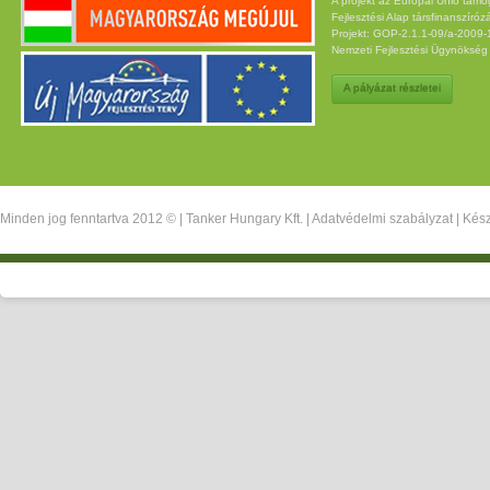
A projekt az Európai Unió támo
Fejlesztési Alap társfinanszíróz
Projekt: GOP-2.1.1-09/a-2009-12
Nemzeti Fejlesztési Ügynöksé
A pályázat részletei
Minden jog fenntartva 2012 © |
Tanker Hungary Kft.
|
Adatvédelmi szabályzat
| Kész