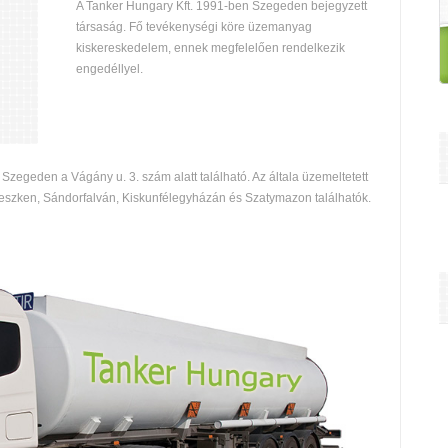
A Tanker Hungary Kft. 1991-ben Szegeden bejegyzett
társaság. Fő tevékenységi köre üzemanyag
kiskereskedelem, ennek megfelelően rendelkezik
engedéllyel.
Szegeden a Vágány u. 3. szám alatt található. Az általa üzemeltetett
szken, Sándorfalván, Kiskunfélegyházán és Szatymazon találhatók.