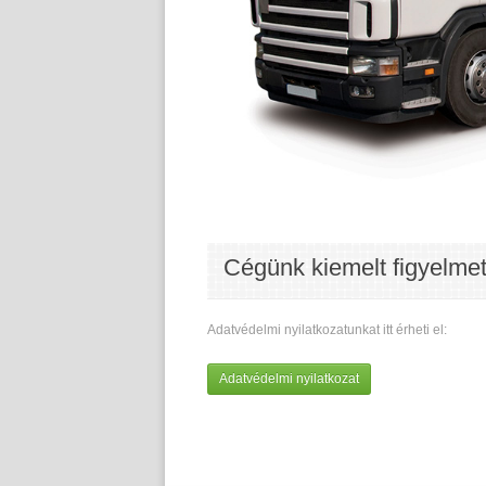
Cégünk kiemelt figyelmet
Adatvédelmi nyilatkozatunkat itt érheti el:
Adatvédelmi nyilatkozat