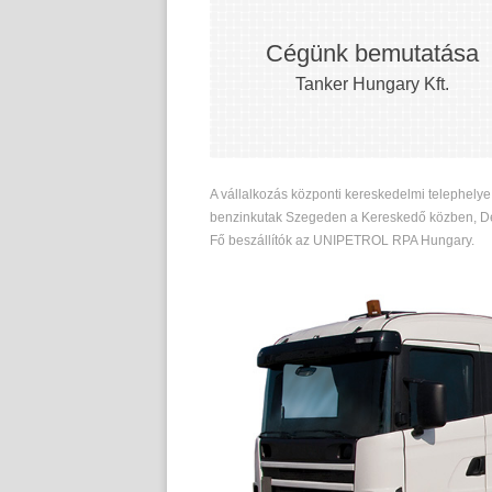
Cégünk bemutatása
Tanker Hungary Kft.
A vállalkozás központi kereskedelmi telephelye 
benzinkutak Szegeden a Kereskedő közben, De
Fő beszállítók az UNIPETROL RPA Hungary.