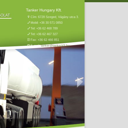
Tanker Hungary Kft.
SOLAT
Cím: 6728 Szeged, Vágány utca 3.
Mobil: +36 30 571 0850
Tel: +36 62 468 789
Tel: +36 62 467 327
Fax: +36 62 466 851
E-mail:
tanker@tankerkft.hu