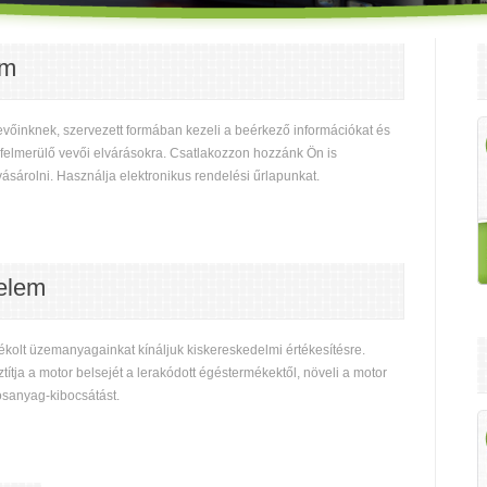
em
vevőinknek, szervezett formában kezeli a beérkező információkat és
felmerülő vevői elvárásokra. Csatlakozzon hozzánk Ön is
sárolni. Használja elektronikus rendelési űrlapunkat.
elem
olt üzemanyagainkat kínáljuk kiskereskedelmi értékesítésre.
ja a motor belsejét a lerakódott égéstermékektől, növeli a motor
rosanyag-kibocsátást.