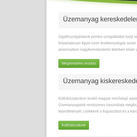
Üzemanyag kereskedel
Ügyfélszolgálatunk pontos szolgáltatást nyújt 
folyamatosan figyel ezen tevékenységek során 
amennyiben nagykereskedelmi tételben kíván vá
Megrendelés leadás
Üzemanyag kiskeresked
Kúthálózatunkon kiváló magyar minőségű adalék
Üzemanyagaink rendszeres használata megtisztít
teljesítményét, csökkenti a fogyasztást és a ká
Kúthálózatunk