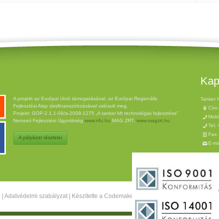
Kap
A projekt az Európai Unió támogatásával, az Európai Regionális
Tanker 
Fejlesztési Alap társfinanszírózásával valósult meg.
Cím:
Projekt: GOP-2.1.1-09/a-2009-1275 „A tanker kft technológiai fejlesztése”
Mobi
Nemzeti Fejlesztési Ügynökség
www.nfu.hu
MAG ZRT.
www.magzrt.hu
Tel:
Fax:
A pályázat részletei
E-ma
.
|
Adatvédelmi szabályzat
| Készítette a
Codemakers
|
Admin