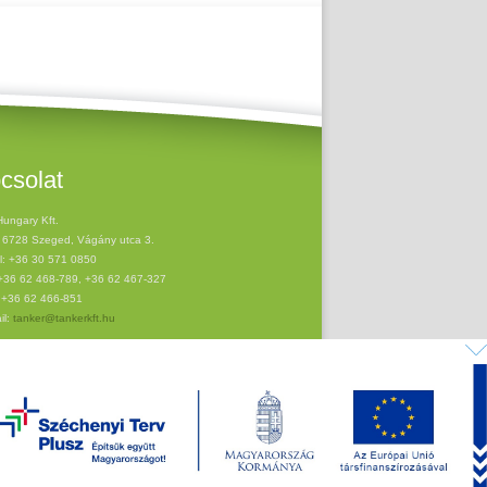
csolat
Hungary Kft.
 6728 Szeged, Vágány utca 3.
l: +36 30 571 0850
 +36 62 468-789, +36 62 467-327
 +36 62 466-851
il:
tanker@tankerkft.hu