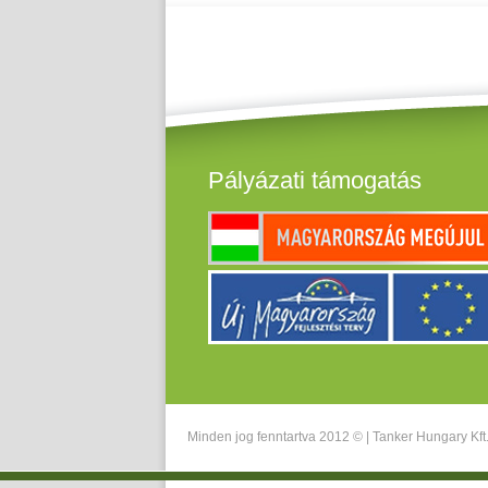
Pályázati támogatás
Minden jog fenntartva 2012 © |
Tanker Hungary Kft